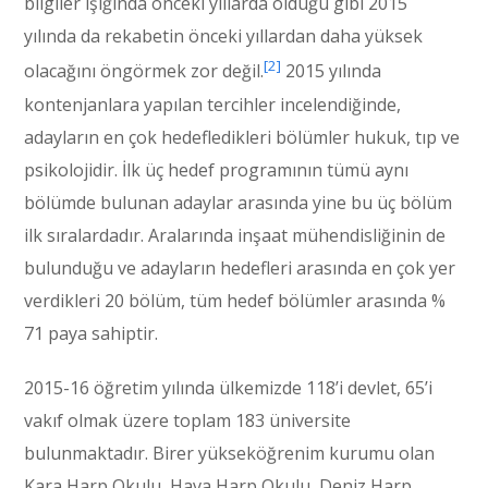
bilgiler ışığında önceki yıllarda olduğu gibi 2015
yılında da rekabetin önceki yıllardan daha yüksek
[2]
olacağını öngörmek zor değil.
2015 yılında
kontenjanlara yapılan tercihler incelendiğinde,
adayların en çok hedefledikleri bölümler hukuk, tıp ve
psikolojidir. İlk üç hedef programının tümü aynı
bölümde bulunan adaylar arasında yine bu üç bölüm
ilk sıralardadır. Aralarında inşaat mühendisliğinin de
bulunduğu ve adayların hedefleri arasında en çok yer
verdikleri 20 bölüm, tüm hedef bölümler arasında %
71 paya sahiptir.
2015-16 öğretim yılında ülkemizde 118’i devlet, 65’i
vakıf olmak üzere toplam 183 üniversite
bulunmaktadır. Birer yükseköğrenim kurumu olan
Kara Harp Okulu, Hava Harp Okulu, Deniz Harp