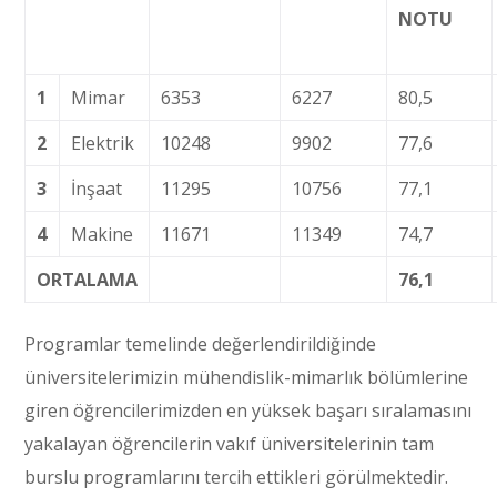
NOTU
1
Mimar
6353
6227
80,5
2
Elektrik
10248
9902
77,6
3
İnşaat
11295
10756
77,1
4
Makine
11671
11349
74,7
ORTALAMA
76,1
Programlar temelinde değerlendirildiğinde
üniversitelerimizin mühendislik-mimarlık bölümlerine
giren öğrencilerimizden en yüksek başarı sıralamasını
yakalayan öğrencilerin vakıf üniversitelerinin tam
burslu programlarını tercih ettikleri görülmektedir.