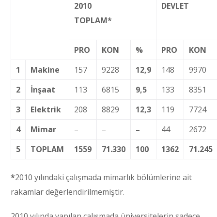
2010
DEVLET
TOPLAM*
PRO
KON
%
PRO
KON
1
Makine
157
9228
12,9
148
9970
2
İnşaat
113
6815
9,5
133
8351
3
Elektrik
208
8829
12,3
119
7724
4
Mimar
–
–
–
44
2672
5
TOPLAM
1559
71.330
100
1362
71.245
*
2010 yılındaki çalışmada mimarlık bölümlerine ait
rakamlar değerlendirilmemiştir.
2010 yılında yapılan çalışmada üniversitelerin sadece