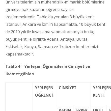
üniversitelerimizin mühendislik-mimarlık bölümlerine
girmeye hak kazanan öğrenci sayıları
irdelenmektedir. Tablo’da yer alan 3 büyük kent
İstanbul, Ankara ve İzmir’i kapsamakta, 10 büyük kent
de 2010 yılı ile kıyaslama yapmak amacıyla bu üç
büyük kent ile birlikte Adana, Antalya, Bursa,
Eskişehir, Konya, Samsun ve Trabzon kentlerimizi
kapsamaktadır.
Tablo 4 – Yerleşen Öğrencilerin Cinsiyet ve
İkametgâhları
YERLEŞEN
CİNSİYET
YERLEŞE
ÖĞRENCİ
KENTİ
KADIN
ERKEK
OKUL