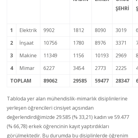
ŞEHRİ
1
Elektrik
9902
1812
8090
3019
2
İnşaat
10756
1780
8976
3371
3
Makine
11349
1156
10193
2969
4
Mimar
6227
3454
2773
2225
TOPLAM
89062
29585
59477
28347
Tabloda yer alan mühendislik-mimarlık disiplinlerine
yerleşen öğrencileri cinsiyet açısından
değerlendirdiğimizde 29.585 (% 33,21) kadın ve 59.477
(% 66,78) erkek öğrencinin kayıt yaptırdıkları
görülmektedir. Bu durumda bu disiplinlerde öğrenim