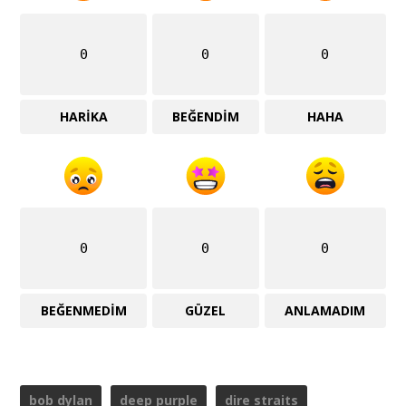
0
0
0
HARIKA
BEĞENDIM
HAHA
0
0
0
BEĞENMEDIM
GÜZEL
ANLAMADIM
bob dylan
deep purple
dire straits