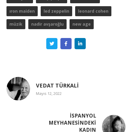
iron maiden
led zeppelin
leonard cohen
müzik
nadir avşaroğlu
new age
Twitter
Facebook
Linkedin
VEDAT TÜRKALİ
Mayıs 12, 2022
İSPANYOL
MEYHANESİNDEKİ
KADIN