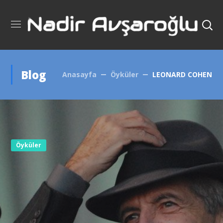
Blog
Anasayfa
Öyküler
LEONARD COHEN
Öyküler