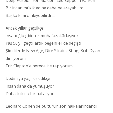
Deep Purple, Iron Maiden, Led Zeppelin varken
Bir insan müzik adına daha ne arayabilirdi
Başka kimi dinleyebilirdi …
Ancak yıllar geçtikçe
İnsanoğlu giderek muhafazakârlaşıyor
Yaş 50’yi, geçti, artık beğeniler de değişti
Şimdilerde New Age, Dire Straits, Sting, Bob Dylan
dinliyorum
Eric Clapton’a nerede ise tapıyorum
Dedim ya yaş ilerledikçe
İnsan daha da yumuşuyor
Daha tutucu bir hal alıyor.
Leonard Cohen de bu türün son halkalarındandı.