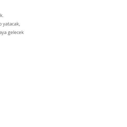
k.
ıp yatacak,
aya gelecek