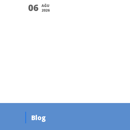
06
AĞU
2026
Blog