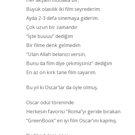
Her akşam mutlaka bir,
Büyük olasılık iki film seyrederim.
Ayda 2-3 defa sinemaya giderim.
Çok uzun bir zamandır
“İşte buuuu” dediğim
Bir filme denk gelmedim
“Ulan Allah belanızı versin,
Bunu da film diye çekmişsiniz” dediğim
En az on kırk tane film sayarım.
Bu yıl ki Oscar’lar da öyle olmuş.
Oscar ödül töreninde
Herkesin favorisi “Roma”yı geride bırakan
“GreenBook” en iyi film Oscar’ını kapmış.