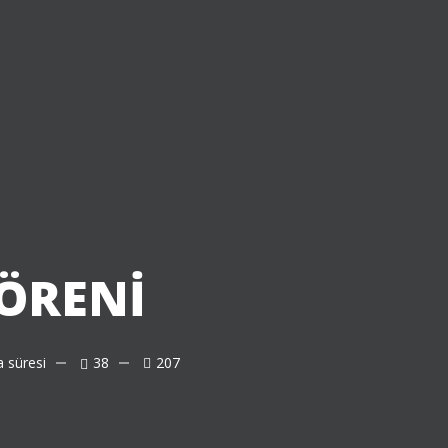
ÖRENİ
 süresi
38
207