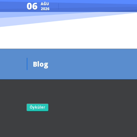
06
AĞU
2026
Blog
Öyküler