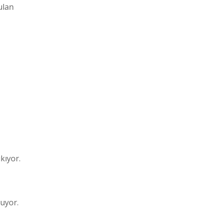
ulan
kıyor.
tuyor.