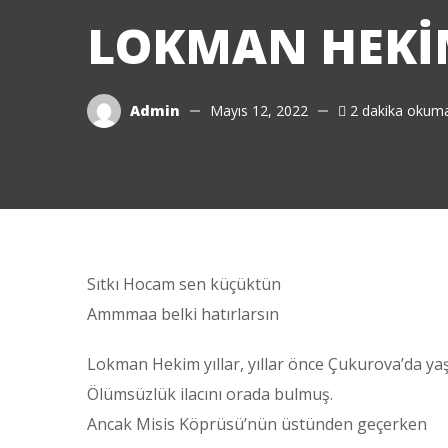
LOKMAN HEK
Admin
Mayıs 12, 2022
2 dakika okuma
Sıtkı Hocam sen küçüktün
Ammmaa belki hatırlarsın
Lokman Hekim yıllar, yıllar önce Çukurova’da ya
Ölümsüzlük ilacını orada bulmuş.
Ancak Misis Köprüsü’nün üstünden geçerken