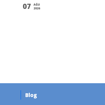
07
AĞU
2026
Blog