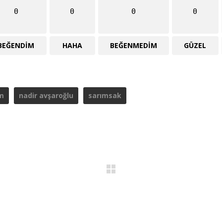
0
0
0
0
BEĞENDIM
HAHA
BEĞENMEDIM
GÜZEL
m
nadir avşaroğlu
sarımsak