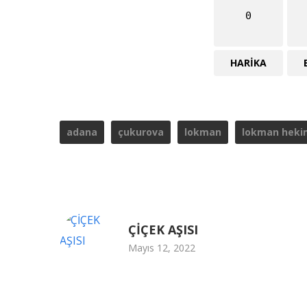
0
HARIKA
adana
çukurova
lokman
lokman heki
ÇİÇEK AŞISI
Mayıs 12, 2022