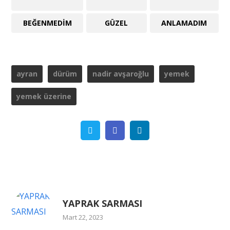
BEĞENMEDIM
GÜZEL
ANLAMADIM
ayran
dürüm
nadir avşaroğlu
yemek
yemek üzerine
Twitter
Facebook
Linkedin
YAPRAK SARMASI
Mart 22, 2023