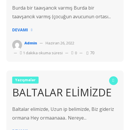
Burda bir taavşancık varmış Burda bir
taavşancık varmış (çocuğun avucunun ortası...
DEVAMI
Admin
Haziran 26, 2022
70
1 dakika okuma süresi
0
Yazışmalar
BALTALAR ELİMİZDE
Baltalar elimizde, Uzun ip belimizde, Biz gideriz
ormana Hey ormaanaaa.. Nereye...