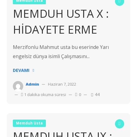
Memduh Usta
MEMDUH USTA X :
HİDAYETE ERME
Merzifonlu Mahmut usta bu eserinde Yarı
engelsiz dünya isimli Çalışmasını...
DEVAMI
Admin
Haziran 7, 2022
44
1 dakika okuma süresi
0
Memduh Usta
MEMDUH USTA IX :