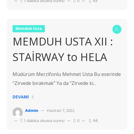
43
1 dakika okuma süresi
0
Memduh Usta
MEMDUH USTA XII :
STAİRWAY to HELA
Müdürüm Merzifonlu Mehmet Usta Bu eserinde
“Zirvede bırakmak” Ya da “Zirvede ki...
DEVAMI
Admin
Haziran 7, 2022
44
1 dakika okuma süresi
0