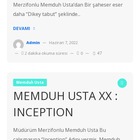
Merzifonlu Memduh Usta’dan Bir şaheser eser
daha “Dikey tabut” şeklinde...
DEVAMI
Admin
Haziran 7, 2022
47
2 dakika okuma süresi
0
Memduh Usta
MEMDUH USTA XX :
INCEPTION
Müdürüm Merzifonlu Memduh Usta Bu
çalışmasına “Inception” Adını vermiş. Memduh...