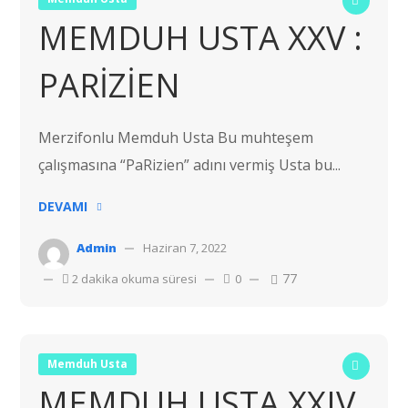
MEMDUH USTA XXV :
PARİZİEN
Merzifonlu Memduh Usta Bu muhteşem
çalışmasına “PaRizien” adını vermiş Usta bu...
DEVAMI
Admin
Haziran 7, 2022
77
2 dakika okuma süresi
0
Memduh Usta
MEMDUH USTA XXIV