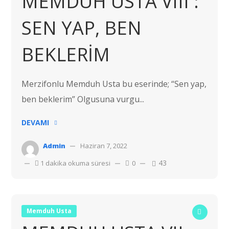
MEMDUH USTA VIII :
SEN YAP, BEN
BEKLERİM
Merzifonlu Memduh Usta bu eserinde; “Sen yap,
ben beklerim” Olgusuna vurgu...
DEVAMI
Admin
Haziran 7, 2022
43
1 dakika okuma süresi
0
Memduh Usta