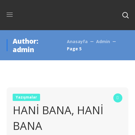
Author:
Anasayfa
Admin
admin
Page 5
Yazışmalar
HANİ BANA, HANİ
BANA