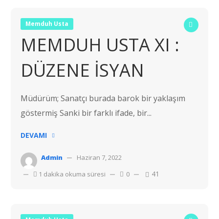
Memduh Usta
MEMDUH USTA XI :
DÜZENE İSYAN
Müdürüm; Sanatçı burada barok bir yaklaşım
göstermiş Sanki bir farklı ifade, bir...
DEVAMI
Admin
Haziran 7, 2022
41
1 dakika okuma süresi
0