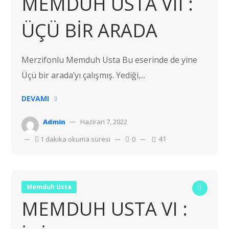
MEMDUH USTA VII :
ÜÇÜ BİR ARADA
Merzifonlu Memduh Usta Bu eserinde de yine
Üçü bir arada’yı çalışmış. Yediği,...
DEVAMI
Admin
Haziran 7, 2022
41
1 dakika okuma süresi
0
Memduh Usta
MEMDUH USTA VI :