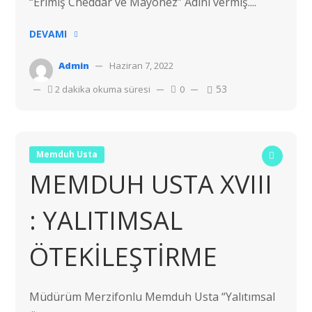
“Erimiş Cheddar ve Mayonez” Adını vermiş....
DEVAMI
Admin
Haziran 7, 2022
53
2 dakika okuma süresi
0
Memduh Usta
MEMDUH USTA XVIII
: YALITIMSAL
ÖTEKİLEŞTİRME
Müdürüm Merzifonlu Memduh Usta “Yalıtımsal