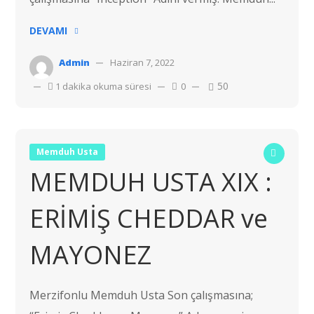
DEVAMI
Admin
Haziran 7, 2022
50
1 dakika okuma süresi
0
Memduh Usta
MEMDUH USTA XIX :
ERİMİŞ CHEDDAR ve
MAYONEZ
Merzifonlu Memduh Usta Son çalışmasına;