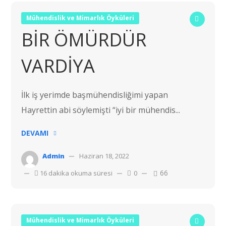
Mühendislik ve Mimarlık Öyküleri
BİR ÖMÜRDÜR
VARDİYA
İlk iş yerimde başmühendisliğimi yapan
Hayrettin abi söylemişti “iyi bir mühendis...
DEVAMI
Admin
Haziran 18, 2022
66
16 dakika okuma süresi
0
Mühendislik ve Mimarlık Öyküleri