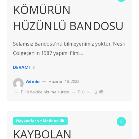
KÖMÜRÜN
HÜZÜNLÜ BANDOSU
Selamsız Bandosu’nu bilmeyenimiz yoktur. Nesli
Çölgeçen’in 1987 yapımı filmi....
DEVAMI
Admin
Haziran 18, 2022
48
18 dakika okuma süresi
0
Hayvanlar ve Madencilik
KAYBOLAN