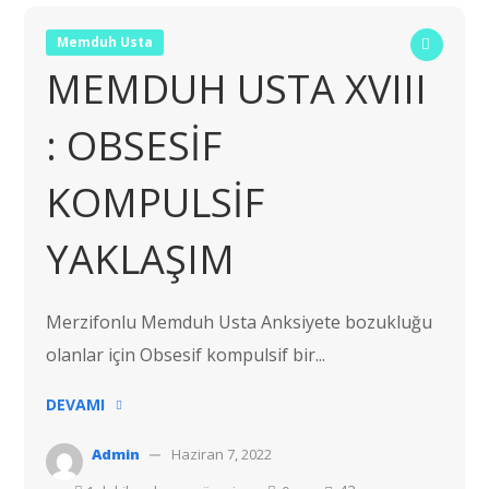
Memduh Usta
MEMDUH USTA XVIII
: OBSESİF
KOMPULSİF
YAKLAŞIM
Merzifonlu Memduh Usta Anksiyete bozukluğu
olanlar için Obsesif kompulsif bir...
DEVAMI
Admin
Haziran 7, 2022