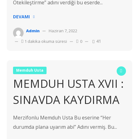
Ötekileştirme” adını verdiği bu eserde...
DEVAMI
Admin
Haziran 7, 2022
41
1 dakika okuma süresi
0
Memduh Usta
MEMDUH USTA XVII :
SINAVDA KAYDIRMA
Merzifonlu Memduh Usta Bu eserine “Her
durumda plana uyarım abi” Adını vermiş. Bu...