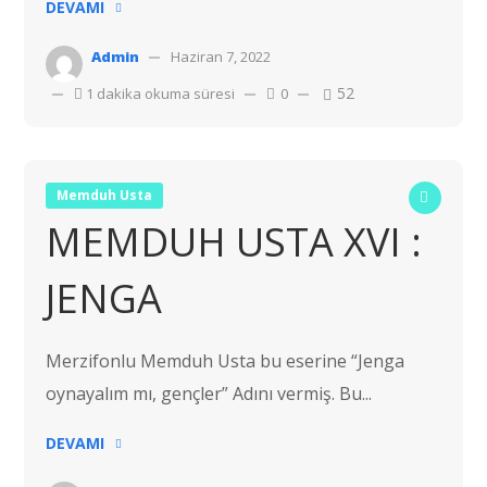
DEVAMI
Admin
Haziran 7, 2022
52
1 dakika okuma süresi
0
Memduh Usta
MEMDUH USTA XVI :
JENGA
Merzifonlu Memduh Usta bu eserine “Jenga
oynayalım mı, gençler” Adını vermiş. Bu...
DEVAMI