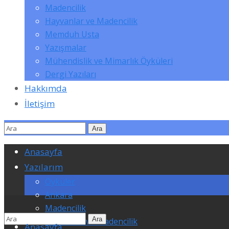
Madencilik
Hayvanlar ve Madencilik
Memduh Usta
Yazışmalar
Mühendislik ve Mimarlık Öyküleri
Dergi Yazıları
Hakkımda
İletişim
Anasayfa
Yazılarım
Öyküler
Ankara
Madencilik
Hayvanlar ve Madencilik
Anasayfa