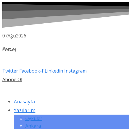
07
Ağu
2026
Paylaş
Twitter
Facebook-f
Linkedin
Instagram
Abone Ol
Anasayfa
Yazılarım
Öyküler
Ankara