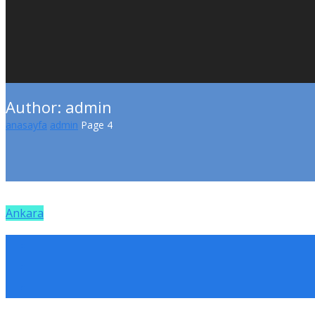
Author: admin
anasayfa
admin
Page 4
Ankara